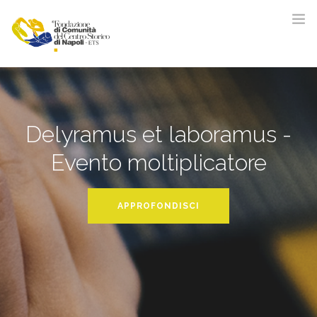
LA FONDAZIONE
ATTIVITÀ
Delyramus et laboramus -
COMUNICAZIONE
Evento moltiplicatore
SOSTIENICI
CONTATTI
DONA ORA
APPROFONDISCI