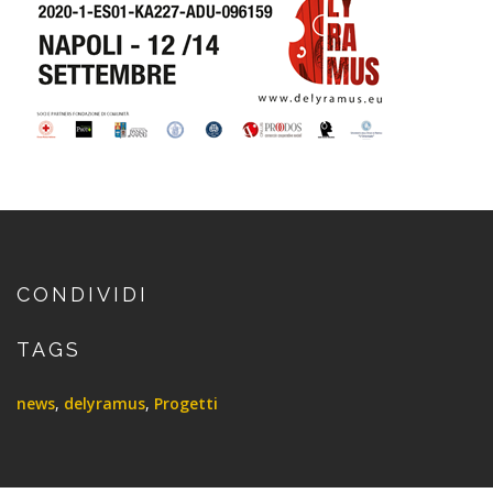
CONDIVIDI
TAGS
news
,
delyramus
,
Progetti